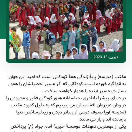
فبروری 18, 2023
مکتب (مدرسه) پایۀ زندگی همۀ کودکانی است که امید این جهان
به آنها گره خورده است. کودکانی که اگر مسیر تحصیلشان را هموار
بسازیم، مسیر آینده را هموار خواهند ساخت.
در دنیای پیشرفتۀ امروز، متاسفانه هنوز کودکان فقیر و محرومی را
در وطن عزیزمان افغانستان می ببینیم که به دلیل کمبود مکتب
(مدرسه )ویا صنوف درسی از زیباتر دیدن و زیباترساختن دنیا
بازمانده اند و باز می مانند.
یکی از مهمترین تعهدات موسسۀ خیریۀ امام جواد (ع) پرداختن