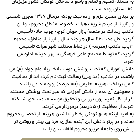
به مسئله تعلیم و تعلم و باسواد ساختن کودکان کشور عزیزمان
افغانستان بوده است.
بر مبنای همین عزم و اراده نیک بودکه درسال ۱۳۷۷ هجری شمسی
و بنابر نیاز مردم شریف هرات، خصوصا مناطق محروم، اولین
مکتب رسالت در منطقۀ بازار خوش کوچه چوب خانه تأسیس
گردید. طی مدت ۲۴ سال هر چند سال بنابر نیاز مناطق، مجموعا
۱۲باب مکتب (مدرسه ) در نقاط مختلف شهر هرات تاسیس
گردید، که توسط مجتمع علمی فرهنگی سپهراندیشه اداره می
شود.
دانش آموزانی که تحت پوشش موسسۀ خیریۀ امام جواد (ع) می
باشند، در مکاتب (مدارس) رسالت ثبت نام کرده اند از معافیت
کامل پرداخت هزینه تعلیمی (۱۰۰ درصد) بهره مند می باشند.
و همچنین آن عده از دانش آموزانی که غیر تحت پوشش هستند
اگر از نظر کمیسیون بررسی و تحقیق موسسه، مستحق شناخته
شوند از معافیت (۵۰ درصد) برخوردار می گردند.
به امید اینکه هیچ کودکی بخاطر نداشتن هزینه، از تحصیل محروم
نماند و در پرتو دانش این آینده سازان، فردایی بهتر و روشن تر
پیش روی جامعۀ عزیزو محروم افغانستان باشد.