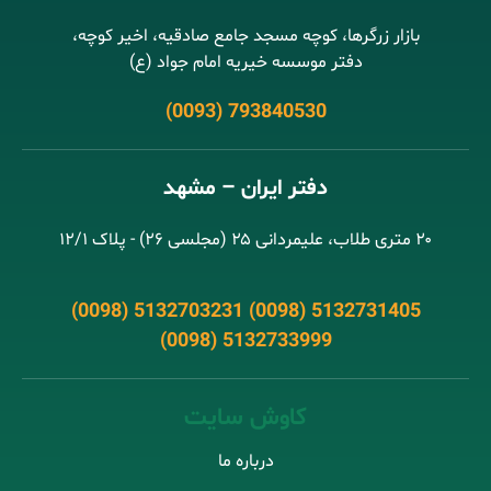
بازار زرگرها، کوچه مسجد جامع صادقیه، اخیر کوچه،
دفتر موسسه خیریه امام جواد (ع)
(0093) 793840530
دفتر ایران – مشهد
۲۰ متری طلاب، علیمردانی ۲۵ (مجلسی ۲۶) - پلاک ۱۲/۱
(0098) 5132703231 (0098) 5132731405
(0098) 5132733999
کاوش سایت
درباره ما