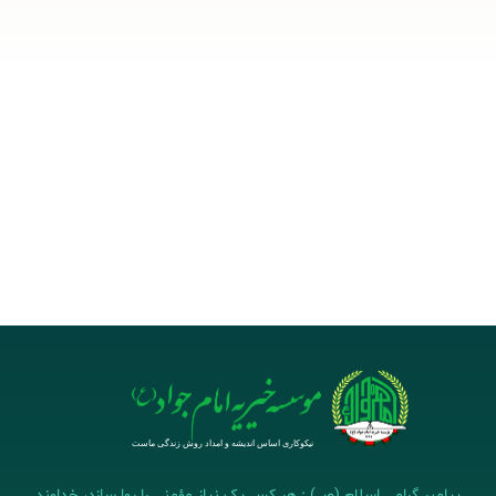
پیامبر گرامی اسلام (ص) : هر کس یک نیاز مؤمنی را روا سازد، خداوند