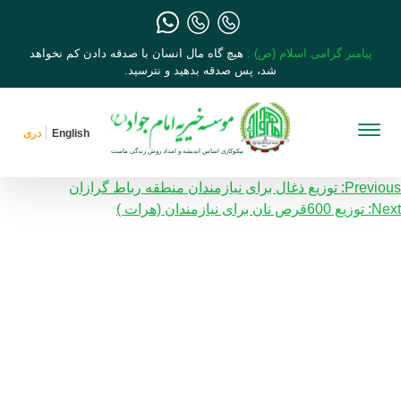
پیامبر گرامی اسلام (ص) :
هیچ گاه مال انسان با صدقه دادن کم نخواهد
شد، پس صدقه بدهید و نترسید.
English
دری
Previous:
یمایش
توزیع ذغال برای نیازمندان منطقه رباط گرازان
Next:
توزیع 600قرص نان برای نیازمندان (هرات )
شارکت