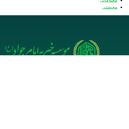
معلوماتی
معیشتی
دفتر مرکزی افغانستان- هرات
دفت
بازار زرگرها، کوچه مسجد جامع
صادقیه، اخیر کوچه، دفتر موسسه
(مجلسی 
خیریه امام جواد (ع)
31
(0093) 793840530