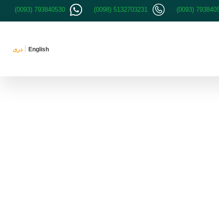
(0093) 793840530
(0098) 5132703231
(0093) 793840
English
دری