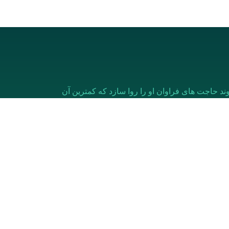
ند حاجت های فراوان او را روا سازد که کمترین آن
خدمات
معیشتی
درمانی
آموزشی