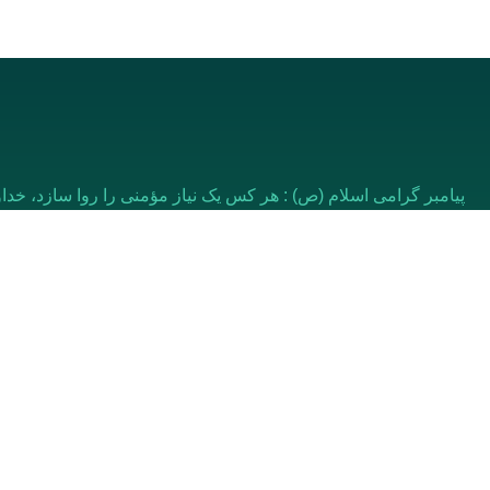
پیامبر گرامی اسلام (ص) : هر کس یک نیاز مؤمنی را روا سازد، خداو
بهشت باشد.
ر ایران – مشهد
کاوش سایت
۲۰ متری طلاب، علیمردانی ۲۵
درباره ما
۲۶) - پلاک ۱۲/۱
اخبار و تازه ها
ارتباط با ما
(0098) 51327032