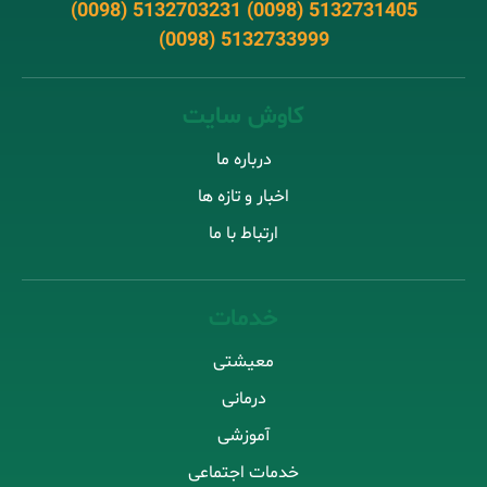
(0098) 5132703231 (0098) 5132731405
(0098) 5132733999
کاوش سایت
درباره ما
اخبار و تازه ها
ارتباط با ما
خدمات
معیشتی
درمانی
آموزشی
خدمات اجتماعی