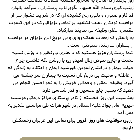
روز پرستار که مزین به سالروز خجسته میلاد با سعادت حضرت
زینب کبری سلام الله علیها، الگوی ناب پرستاران ، سرآمد بانوان
فداکار و صبور ، و بانوی رنج کشیده ای که در شرایط دشوار نیز از
مراقبت کودکان دست نکشید بر تمامی عزیزانی که در این کسوت
مقدس ایفای وظیفه می نمایند مبارکباد.
به راستی که زحمات شبانه روزی و بی دریغ این عزیزان در مراقبت
از بیماران نیازمند، ستودنی است ..
شما پرستاران عزیز هستید که با هنری بی نظیر و با وزش نسیم
محبت و جاری نمودن زلال امیدواری با روشن نگه داشتن چراغ
حیات بیمار و درخشان نمودن خورشید ایمان و اعتقاد به زندگی که
از عاطفه و محبت بی دریغ تان نسبت به بیماران سر چشمه می
گیرد، وظیفه ایمانی و وجدانی خویش را به نحو احسن انجام می
دهید که بسیار جای تحسین و قدر شناسی دارد.
بمناسبت این روز خجسته از کادر پرستاری مراکز درمانی موسسه
خیریه امام جواد علیه السلام در شهر هرات طی مراسمی تقدیر به
عمل آمد.
ارزوی موفقیت های روز افزون برای تمامی این عزیزان زحمتکش
داریم.