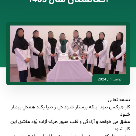
نوامبر 11, 2024
بسمه تعالی
کار هـرکـس نبود اینکه پرستار شــود دل ز دنیا بکند هـمـدلِ بیمــار
شــود
عشق می خواهد و آزادگی و قلب صبور هرکه آزاده بُوَد عـاشق این
کار شــود