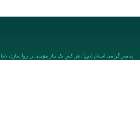
پیامبر گرامی اسلام (ص) : هر کس یک نیاز مؤمنی را روا سازد، خداو
بهشت باشد.
ر ایران – مشهد
کاوش سایت
۲۰ متری طلاب، علیمردانی ۲۵
درباره ما
۲۶) - پلاک ۱۲/۱
اخبار و تازه ها
ارتباط با ما
(0098) 51327032