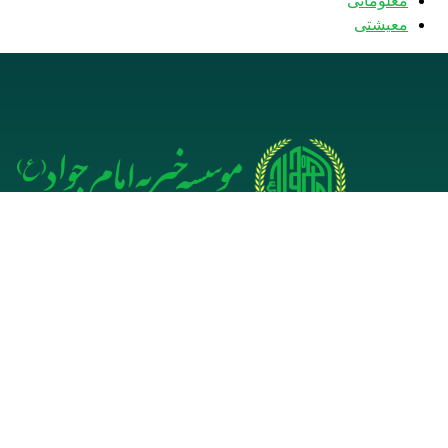
معلوماتی
معیشتی
دفتر مرکزی افغانستان- هرات
دفت
بازار زرگرها، کوچه مسجد جامع
صادقیه، اخیر کوچه، دفتر موسسه
(مجلسی 
خیریه امام جواد (ع)
31
(0093) 793840530