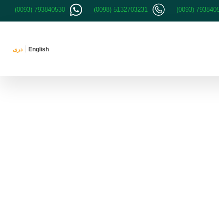
(0093) 793840530
(0098) 5132703231
(0093) 793840
English
دری