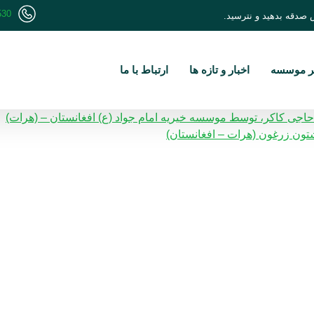
530
 صدقه بدهید و نترسید.
تر موسسه
اخبار و تازه ها
ارتباط با ما
ی کاکر، توسط موسسه خیریه امام جواد (ع) افغانستان – (هرات)
پشتون زرغون (هرات – افغانستان)