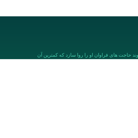
ند حاجت های فراوان او را روا سازد که کمترین آن
خدمات
معیشتی
درمانی
آموزشی