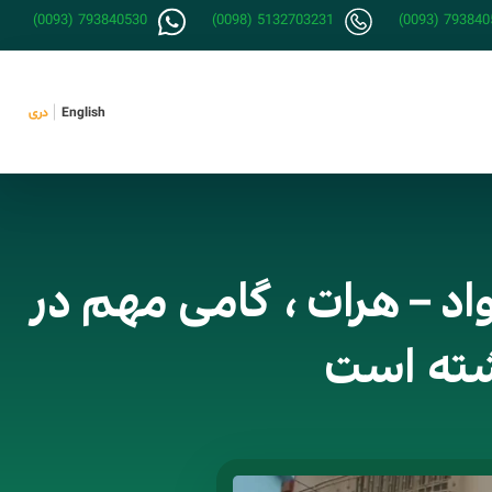
(0093) 793840530
(0098) 5132703231
(0093) 793840
English
دری
اد – هرات ، گامی مهم در
شته است