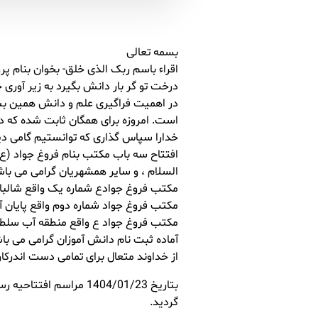
بسمه تعالی
اقراء باسم ربک الذی خلق- بخوان بنام پرو
درخت تو گر بار دانش بگیرد به زیر آوری چ
در اهمیت فراگیری علم و دانش همین بس اس
است. امروزه برای همگان ثابت شده که د
خدارا سپاس گذاری که توانستیم گامی دی
افتتاح سه باب مکتب بنام فروغ جواد (ع
السلام ، و سایر همشهریان گرامی می باش
مکتب فروغ جوادع شماره یک واقع شالباف
مکتب فروغ جواد شماره دوم واقع پایان 
مکتب فروغ جواد ع واقع منطقه آب سلط
آماده ثبت نام دانش آموزان گرامی می با
از خداوند متعال برای تمامی دست اندرکا
بتاریخ 1404/01/23 مر
گردید.