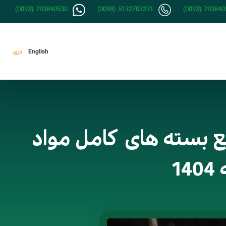
(0093) 793840530
(0098) 5132703231
(0093) 793840
English
دری
ع بسته های کامل مواد
1