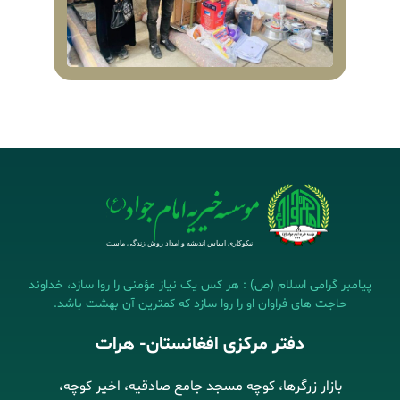
پیامبر گرامی اسلام (ص) : هر کس یک نیاز مؤمنی را روا سازد، خداوند
حاجت های فراوان او را روا سازد که کمترین آن بهشت باشد.
دفتر مرکزی افغانستان- هرات
بازار زرگرها، کوچه مسجد جامع صادقیه، اخیر کوچه،