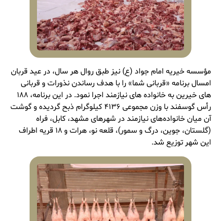
مؤسسه خیریه امام جواد (ع) نیز طبق روال هر سال، در عید قربان
امسال برنامه «قربانی شما» را با هدف رساندن نذورات و قربانی‌
های خیرین به خانواده ‌های نیازمند اجرا نمود. در این برنامه، ۸۸
۱
رأس گوسفند با وزن مجموعی
۶
۳
۱
۴
کیلوگرام ذبح گردیده و گوشت
آن میان خانواده‌های نیازمند در شهرهای مشهد، کابل، فراه
(گلستان، جوین، درگ و سمور)، قلعه‌ نو، هرات و
۸
۱ قریه اطراف
این شهر توزیع شد.