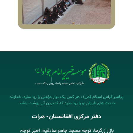
پیامبر گرامی اسلام (ص) : هر کس یک نیاز مؤمنی را روا سازد، خداوند
حاجت های فراوان او را روا سازد که کمترین آن بهشت باشد.
دفتر مرکزی افغانستان- هرات
بازار زرگرها، کوچه مسجد جامع صادقیه، اخیر کوچه،