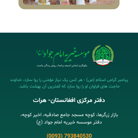
پیامبر گرامی اسلام (ص) : هر کس یک نیاز مؤمنی را روا سازد، خداوند
حاجت های فراوان او را روا سازد که کمترین آن بهشت باشد.
دفتر مرکزی افغانستان- هرات
بازار زرگرها، کوچه مسجد جامع صادقیه، اخیر کوچه،
دفتر موسسه خیریه امام جواد (ع)
(0093) 793840530